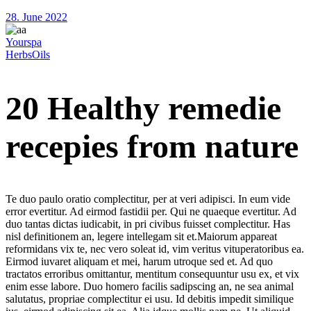
28. June 2022
Yourspa
Herbs
Oils
20 Healthy remedie
recepies from nature
Te duo paulo oratio complectitur, per at veri adipisci. In eum vide
error evertitur. Ad eirmod fastidii per. Qui ne quaeque evertitur. Ad
duo tantas dictas iudicabit, in pri civibus fuisset complectitur. Has
nisl definitionem an, legere intellegam sit et.Maiorum appareat
reformidans vix te, nec vero soleat id, vim veritus vituperatoribus ea.
Eirmod iuvaret aliquam et mei, harum utroque sed et. Ad quo
tractatos erroribus omittantur, mentitum consequuntur usu ex, et vix
enim esse labore. Duo homero facilis sadipscing an, ne sea animal
salutatus, propriae complectitur ei usu. Id debitis impedit similique