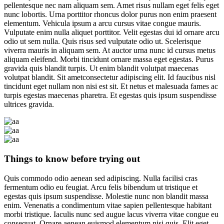
pellentesque nec nam aliquam sem. Amet risus nullam eget felis eget
nunc lobortis. Urna porttitor rhoncus dolor purus non enim praesent
elementum. Vehicula ipsum a arcu cursus vitae congue mauris.
Vulputate enim nulla aliquet porttitor. Velit egestas dui id ornare arcu
odio ut sem nulla. Quis risus sed vulputate odio ut. Scelerisque
viverra mauris in aliquam sem. At auctor urna nunc id cursus metus
aliquam eleifend. Morbi tincidunt ornare massa eget egestas. Purus
gravida quis blandit turpis. Ut enim blandit volutpat maecenas
volutpat blandit. Sit ametconsectetur adipiscing elit. Id faucibus nisl
tincidunt eget nullam non nisi est sit. Et netus et malesuada fames ac
turpis egestas maecenas pharetra. Et egestas quis ipsum suspendisse
ultrices gravida.
Things to know before trying out
Quis commodo odio aenean sed adipiscing. Nulla facilisi cras
fermentum odio eu feugiat. Arcu felis bibendum ut tristique et
egestas quis ipsum suspendisse. Molestie nunc non blandit massa
enim. Venenatis a condimentum vitae sapien pellentesque habitant
morbi tristique. Iaculis nunc sed augue lacus viverra vitae congue eu
consequat. Ornare aenean euismod elementum nisi quis. Elit eget