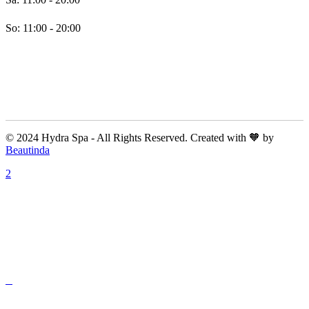
So: 11:00 - 20:00
© 2024 Hydra Spa - All Rights Reserved. Created with 🧡 by
Beautinda
A: Kunigundastraße 22, 45131 Essen, Deutschland
E: info@hydra-spa.de
01735405858