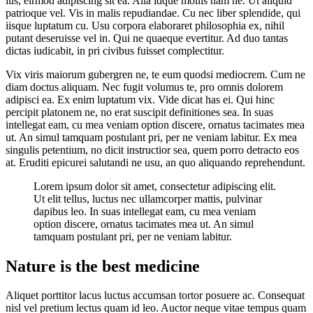
ius, eirmod adipiscing sit ea. Alia idque mollis nam ne. Ut aliquid
patrioque vel. Vis in malis repudiandae. Cu nec liber splendide, qui
iisque luptatum cu. Usu corpora elaboraret philosophia ex, nihil
putant deseruisse vel in. Qui ne quaeque evertitur. Ad duo tantas
dictas iudicabit, in pri civibus fuisset complectitur.
Vix viris maiorum gubergren ne, te eum quodsi mediocrem. Cum ne
diam doctus aliquam. Nec fugit volumus te, pro omnis dolorem
adipisci ea. Ex enim luptatum vix. Vide dicat has ei. Qui hinc
percipit platonem ne, no erat suscipit definitiones sea. In suas
intellegat eam, cu mea veniam option discere, ornatus tacimates mea
ut. An simul tamquam postulant pri, per ne veniam labitur. Ex mea
singulis petentium, no dicit instructior sea, quem porro detracto eos
at. Eruditi epicurei salutandi ne usu, an quo aliquando reprehendunt.
Lorem ipsum dolor sit amet, consectetur adipiscing elit.
Ut elit tellus, luctus nec ullamcorper mattis, pulvinar
dapibus leo. In suas intellegat eam, cu mea veniam
option discere, ornatus tacimates mea ut. An simul
tamquam postulant pri, per ne veniam labitur.
Nature is the best medicine
Aliquet porttitor lacus luctus accumsan tortor posuere ac. Consequat
nisl vel pretium lectus quam id leo. Auctor neque vitae tempus quam