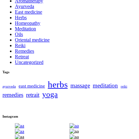
Aromatherapy
Ayurveda
East medicine
Herbs
Homeopathy
Meditation
Oils
Oriental medicine
Reiki
Remedies
Retreat
Uncategorized
Tags
herbs
massage
meditation
east medicine
ayurveda
reiki
yoga
remedies
retrait
Instagram